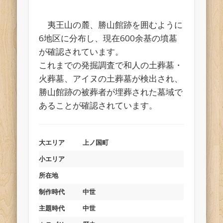
夷王山の麓、勝山館跡を囲むように
6地区に分布し、現在600余基の墳墓
が確認されています。
これまでの発掘調査で和人の土葬墓・
火葬墓、アイヌの土葬墓が検出され、
勝山館跡の被葬者が埋葬された墓域で
あることが確認されています。
大エリア
上ノ国町
小エリア
所在地
制作時代
中世
主題時代
中世