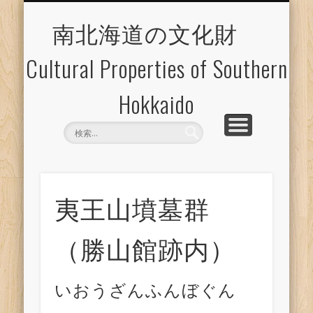
博物館等施設のご案内
文化財マップ
エクスポート
文化財一覧
南北海道の文化財
Cultural Properties of Southern
Hokkaido
夷王山墳墓群
（勝山館跡内）
いおうざんふんぼぐん