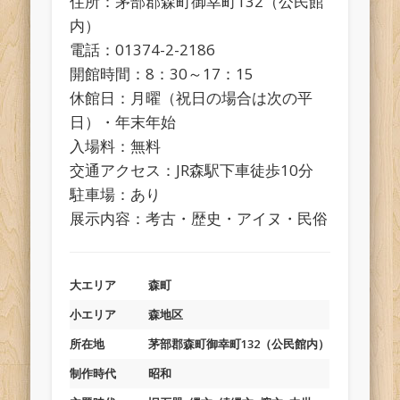
住所：茅部郡森町御幸町132（公民館
内）
電話：01374-2-2186
開館時間：8：30～17：15
休館日：月曜（祝日の場合は次の平
日）・年末年始
入場料：無料
交通アクセス：JR森駅下車徒歩10分
駐車場：あり
展示内容：考古・歴史・アイヌ・民俗
大エリア
森町
小エリア
森地区
所在地
茅部郡森町御幸町132（公民館内）
制作時代
昭和