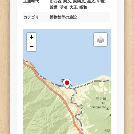
主題時代
旧石器, 縄文, 続縄文, 擦文, 中世,
近世, 明治, 大正, 昭和
カテゴリ
博物館等の施設