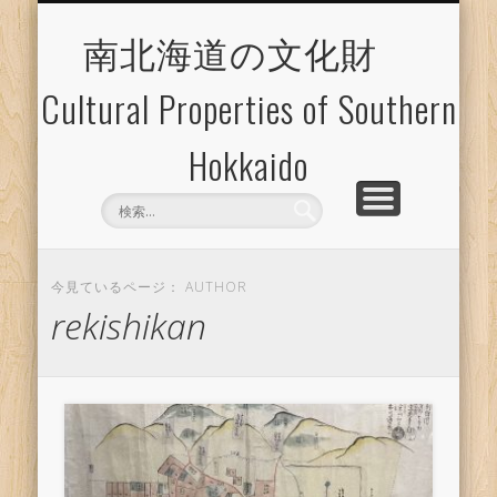
博物館等施設のご案内
文化財マップ
エクスポート
文化財一覧
南北海道の文化財
Cultural Properties of Southern
Hokkaido
今見ているページ： AUTHOR
rekishikan