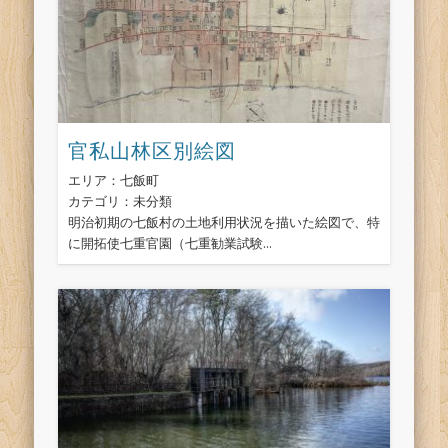
官私山林区別絵図
エリア：七飯町
カテゴリ：未分類
明治初期の七飯村の土地利用状況を描いた絵図で、特
に開拓使七重官園（七重勧業試験...