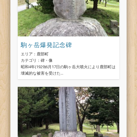
駒ヶ岳爆発記念碑
エリア：鹿部町
カテゴリ：碑・像
昭和4年(1929)6月17日の駒ヶ岳大噴火により鹿部町は
壊滅的な被害を受けた...