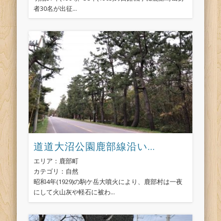
者30名が出征...
道道大沼公園鹿部線沿い...
エリア：鹿部町
カテゴリ：自然
昭和4年(1929)の駒ケ岳大噴火により、鹿部村は一夜
にして火山灰や軽石に被わ...