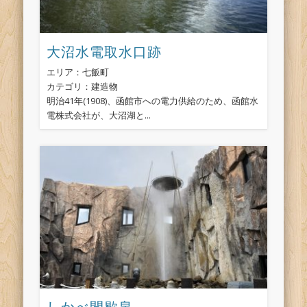
大沼水電取水口跡
エリア：七飯町
カテゴリ：建造物
明治41年(1908)、函館市への電力供給のため、函館水
電株式会社が、大沼湖と...
しかべ間歇泉