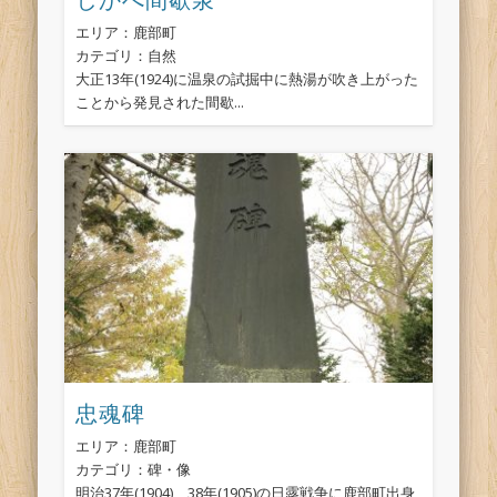
エリア：鹿部町
カテゴリ：自然
大正13年(1924)に温泉の試掘中に熱湯が吹き上がった
ことから発見された間歇...
忠魂碑
エリア：鹿部町
カテゴリ：碑・像
明治37年(1904)、38年(1905)の日露戦争に鹿部町出身