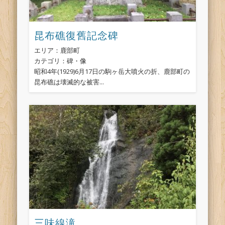
昆布礁復舊記念碑
エリア：鹿部町
カテゴリ：碑・像
昭和4年(1929)6月17日の駒ヶ岳大噴火の折、鹿部町の
昆布礁は壊滅的な被害...
三味線滝